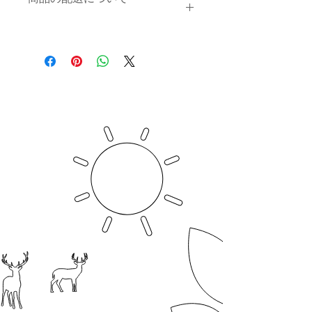
商品にご満足いただけなかった場合の
返品・返金ポリシーと手順を説明しま
しょう。規約の内容を明確にすること
配送地域、料金、所要時間、梱包な
で、お客様の信頼を獲得し、安心して
ど、商品の配送に関する情報を入力し
商品をご購入いただけます。
てください。配送情報を明確にするこ
とで、お客様の信頼を獲得し、安心し
て商品をご購入いただけます。